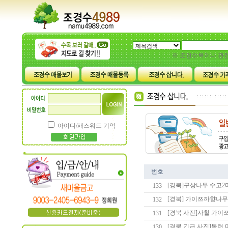
※ 조경수목이나 관
아이디/패스워드 기억
번호
[경북]구상나무 수고2
133
[경북] 가이쯔까향나무
132
[경북 사진]사철 가이
131
[경북 긴급 사진]목련 
130